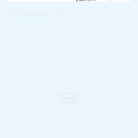
Olifantsbos III
2005
Tusche auf Papier
Höhe: 10,5 cm
Breite: 14,8 cm
Olifantsbos Beach befindet sich im Cape Point Nature Reserve, in der
Nähe von Kapstadt, Südafrika. Der Strand ist für seine beeindruckende
natürliche Schönheit und seine ruhige Atmosphäre bekannt. Ein
bedeutendes Merkmal von Olifantsbos sind die historischen
Schiffswracks, die entlang der Küste liegen und an die gefährliche
maritime Geschichte des "Kap der Stürme" erinnern. Der abgelegene
Strand bietet Besuchern die Möglichkeit, die beeindruckende Natur in
aller Ruhe zu genießen. Bei meinem Besuch hatte ich mein Zeichenblock
und GPS-Gerät dabei, um die genauen Koordinaten festzuhalten.
zurück
©Urheberrecht. Alle Rechte vorbehalten.