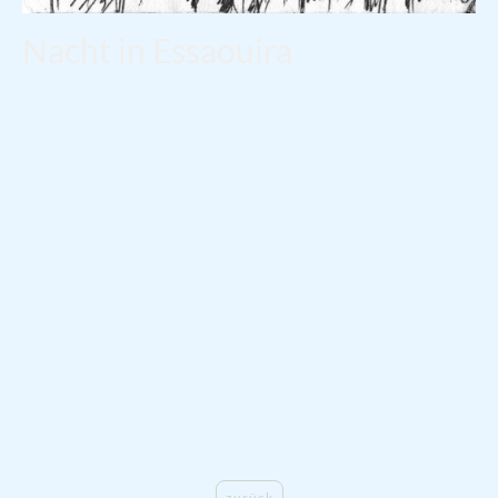
Nacht in Essaouira
2000
Pastell auf Papier
Höhe: 8,0 cm
Breite: 12.5 cm
"Reiseskizze aus Marokko, datiert auf das Jahr 2000. Eine kleine
Tuschezeichnung, die ich nachts in meinem Skizzenbuch in Essaouira,
einer Küstenstadt in Marokko, erstellt habe. Die Betrachtung der
Zeichnung lässt mich die warme Abendluft, das lebhafte Treiben in der
Stadt und die orientalischen Düfte assoziieren."
Die Tuschezeichnung mit dem Titel „Nacht in Essaouira“ präsentiert eine
nächtliche Szenerie, die durch dynamische Linienführung charakterisiert
ist. Auf der linken Seite dieser Komposition dominiert ein majestätischer
Baum, dessen lebhafte, geschwungene Blätter und kräftige Stämme
einen markanten visuellen Fokus schaffen. Rechts davon sind
architektonische Elemente zu erkennen, einschließlich eines elegant
gestalteten Bogens und von Gebäuden, die mittels dichter
Kreuzschraffuren in tiefen Schatten gehüllt sind. Kleine, schemenhafte
Figuren verleihen der Darstellung zusätzlich Vitalität. Die kraftvolle
Strichführung erzeugt ein eindrucksvolles Spiel von Licht und Schatten,
das die geheimnisvolle Atmosphäre der Nacht in dieser marokkanischen
Stadt eindrucksvoll einfängt.
zurück