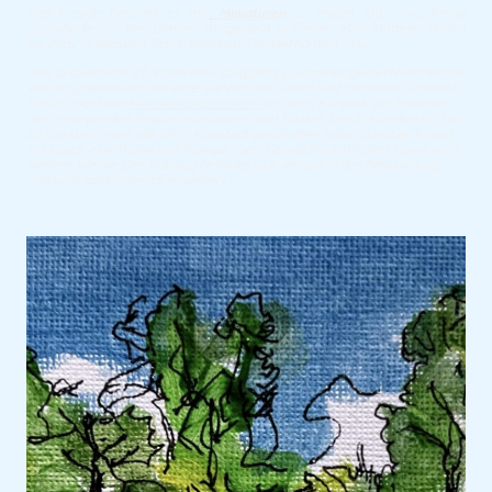
Viel Freude bereitet es mir
,
Miniaturen
zu malen. Das sind kleine
Leinwände auf Keilrahmen. Aufgestellt auf einer Mini-Staffelei finden
sie Platz in Regalen, Schreibtischen, Fensterbänken usw.
Hier präsentiere ich Ihnen eine sorgfältig zusammengestellte Kollektion
von Acrylgemälden, die eine Vielzahl von Stilen und Formaten umfasst.
Diese reicht von
Miniaturlandschaften
aus dem Kurpark von Malente ,
der umliegenden Region, MIniaturen vom Faaker See in Kärnten bis hin
zu Darstellungen, die ich in Kapstadt geschaffen habe. Darüber hinaus
sind auch eine Reihe von Trompe l'oeil-Gemälden enthalten sowie viele
weitere Werke. Der Katalog befindet sich derzeit in der Bearbeitung
und wird kontinuierlich erweitert."