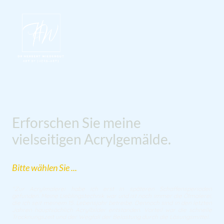
Erforschen Sie meine
vielseitigen Acrylgemälde.
Bitte wählen Sie ...
"Zur Acrylmalerei habe ich erst in späteren Schaffensperioden
gefunden. Meine Lieblingstechnik war und ist noch immer die Ölmalerei,
die ich seit meinem 15. Lebensjahr betreibe. Dennoch sind in den letzten
Jahren hauptsächlich Acrylbilder entstanden. Vorteil war die schnelle
Trocknungszeit und der Wegfall der Belastung durch die Lösungsmittel.