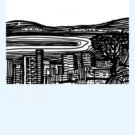
Cape Town
1996
Tusche auf Papier
29.7
Höhe:
cm
Breite: 21.0 cm